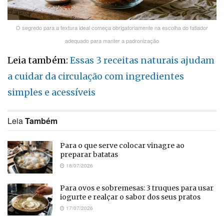
O segredo para a textura ideal começa obrigatoriamente na escolha do fatiador
adequado para manter a padronização
Leia também:
Essas 3 receitas naturais ajudam
a cuidar da circulação com ingredientes
simples e acessíveis
Leia
Também
Para o que serve colocar vinagre ao
preparar batatas
18/07/2026
Para ovos e sobremesas: 3 truques para usar
iogurte e realçar o sabor dos seus pratos
17/07/2026