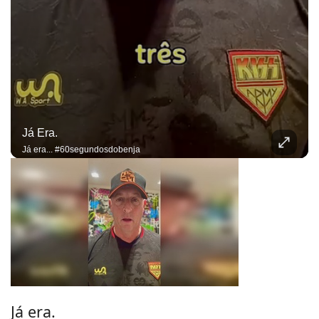
Já Era.
Já era... #60segundosdobenja
Já era.