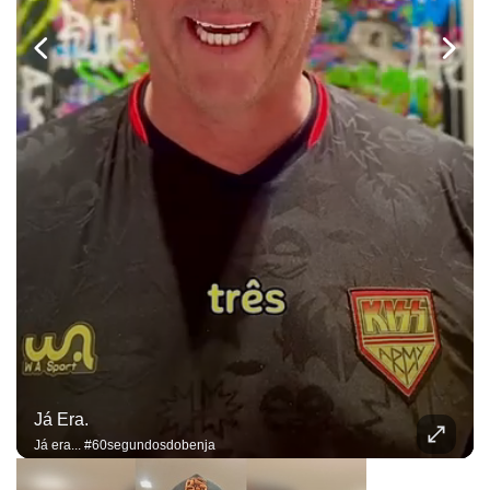
Já Era.
Já era... #60segundosdobenja