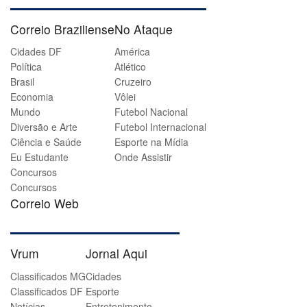
Correio Braziliense
No Ataque
Cidades DF
América
Política
Atlético
Brasil
Cruzeiro
Economia
Vôlei
Mundo
Futebol Nacional
Diversão e Arte
Futebol Internacional
Ciência e Saúde
Esporte na Mídia
Eu Estudante
Onde Assistir
Concursos
Concursos
Correio Web
Vrum
Jornal Aqui
Classificados MG
Cidades
Classificados DF
Esporte
Notícias
Entretenimento