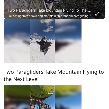
Two Paragliders Take Mountain Flying To The Next Level
Launching from a towering mountain, this tandem paragliding team performs breathtaking acro maneuvers under a single wing, demonstrating incredible trust, precision, and control.
Two Paragliders Take Mountain Flying to
the Next Level