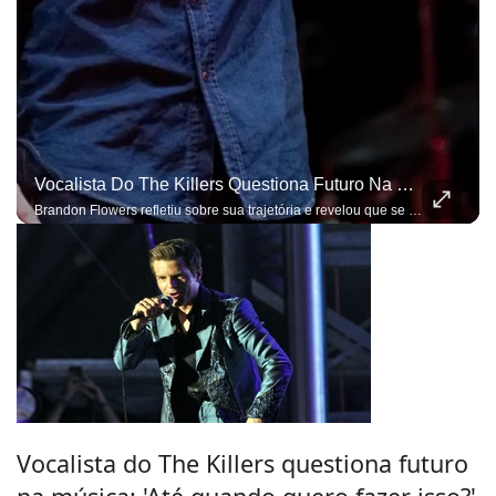
Vocalista Do The Killers Questiona Futuro Na Música: 'Até Quando Quero Fazer Isso?'
Brandon Flowers refletiu sobre sua trajetória e revelou que se inspira em Mick Jagger
Vocalista do The Killers questiona futuro