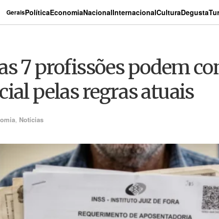
Política
Economia
Nacional
Internacional
Cultura
Degusta
Tu
Gerais
as 7 profissões podem co
ial pelas regras atuais
omia
,
Notícias