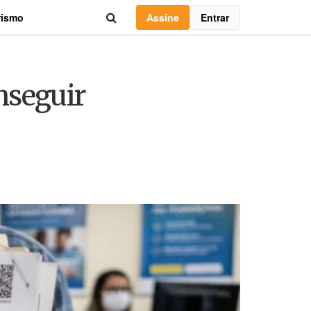
Assine
Entrar
rismo
nseguir