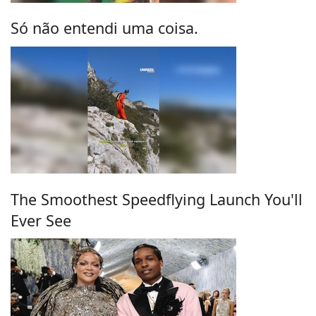
Só não entendi uma coisa.
The Smoothest Speedflying Launch You'll
Ever See