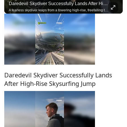
Daredevil Skydiver Successfully Lands After High-Rise Skysurfing Jump
A fearless skydiver leaps from a towering high-rise, freefalling through the city skyline before deploying the parachute and landing with incredible precision.
Daredevil Skydiver Successfully Lands
After High-Rise Skysurfing Jump