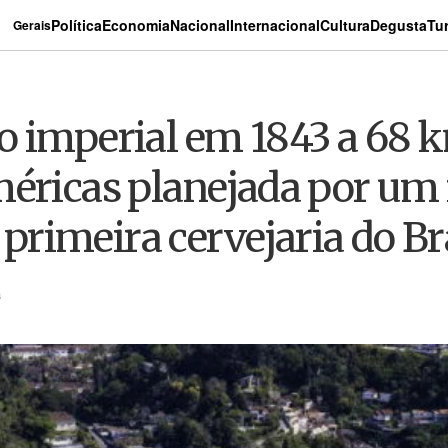
Política
Economia
Nacional
Internacional
Cultura
Degusta
Tu
Gerais
 imperial em 1843 a 68 km
méricas planejada por um
a primeira cervejaria do Br
s