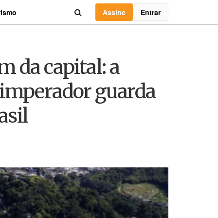
Assine
Entrar
rismo
 da capital: a
 imperador guarda
asil