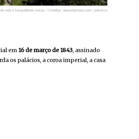
de vida e tranquilidade únicas // Créditos: depositphotos.com / julioricco
rial em
16 de março de 1843
, assinado
a os palácios, a coroa imperial, a casa