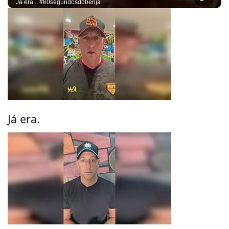
Já era... #60segundosdobenja
Já era.