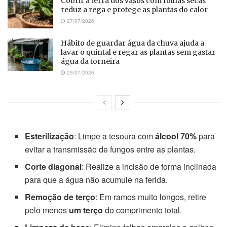
Cobrir a terra dos vasos com folhas secas
reduz a rega e protege as plantas do calor
27/07/2026
Hábito de guardar água da chuva ajuda a
lavar o quintal e regar as plantas sem gastar
água da torneira
25/07/2026
Esterilização
: Limpe a tesoura com
álcool 70%
para
evitar a transmissão de fungos entre as plantas.
Corte diagonal
: Realize a incisão de forma inclinada
para que a água não acumule na ferida.
Remoção de terço
: Em ramos muito longos, retire
pelo menos
um terço
do comprimento total.