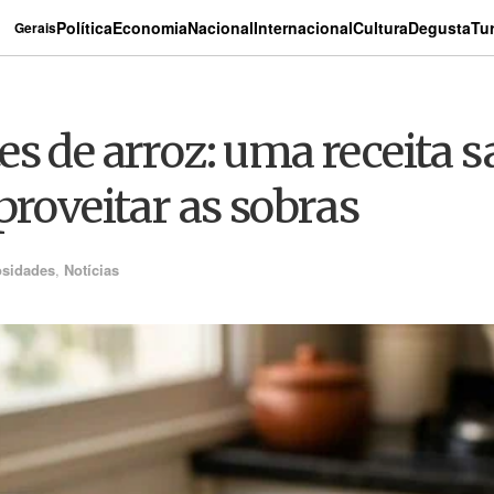
Política
Economia
Nacional
Internacional
Cultura
Degusta
Tu
Gerais
es de arroz: uma receita 
proveitar as sobras
osidades
,
Notícias