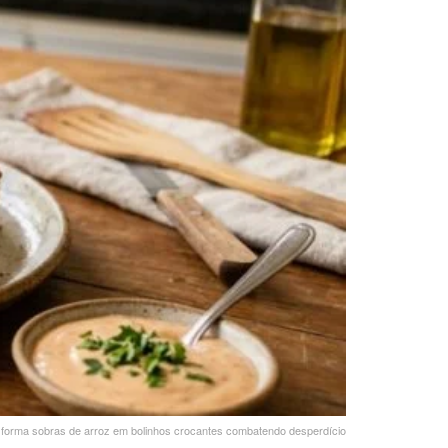
nsforma sobras de arroz em bolinhos crocantes combatendo desperdício