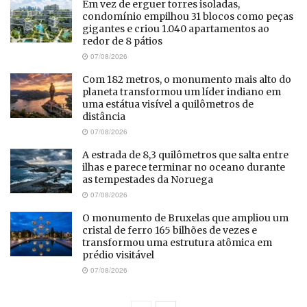
Em vez de erguer torres isoladas,
condomínio empilhou 31 blocos como peças
gigantes e criou 1.040 apartamentos ao
redor de 8 pátios
07/08/2026
Com 182 metros, o monumento mais alto do
planeta transformou um líder indiano em
uma estátua visível a quilômetros de
distância
07/08/2026
A estrada de 8,3 quilômetros que salta entre
ilhas e parece terminar no oceano durante
as tempestades da Noruega
07/08/2026
O monumento de Bruxelas que ampliou um
cristal de ferro 165 bilhões de vezes e
transformou uma estrutura atômica em
prédio visitável
07/08/2026