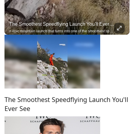
The Smoothest Speedflying Launch You'll Ever See
n epic mountain launch that turns into one of the smoothest speedflying flights you'll see
The Smoothest Speedflying Launch You'll
Ever See