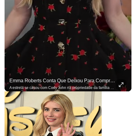
Emma Roberts Conta Que Deixou Para Comprar A Aliança De Casamento Dias Antes Da Cerimônia
A estrela se casou com Cody John na propriedade da família do ator em Idaho