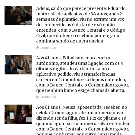
Adeus, saldo que parece presente: Eduardo,
motorista de aplicativo de 38 anos, após 2
semanas de plantão, viu no extrato um Pix
desconhecido às 6 da tarde e só então
entendeu, com o Banco Central e o Código
Civil, que dinheiro recebido por engano
continua sendo de quem enviou
05/08/2026
Aos 41 anos, Edimilson, marceneiro
autônomo, atendeu uma ligação com os 4
últimos dígitos do cartão, instalou o
aplicativo pedido, viu 3 transferências
saírem em 2 minutos e só depois entendeu,
com o Banco Central e o Consumidor.gov.br,
que nenhum banco exige chamada aberta.
04/08/2026
Aos 61 anos, Neusa, aposentada, recebeu no
celular 2 mensagens de um número novo
dizendo ser da filha, fez 1 Pix de pijama e só
quando ligou para o número salvo entendeu,
com o Banco Central e o Consumidor.gov.br,
por que confirmar por outro canal muda