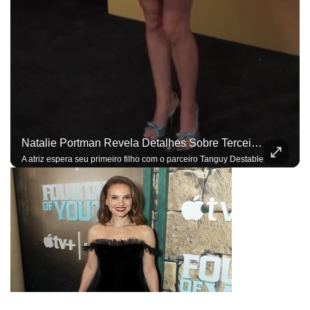
Natalie Portman Revela Detalhes Sobre Terceira Gravidez: ‘Sentidos Mais Aguçados’
A atriz espera seu primeiro filho com o parceiro Tanguy Destable