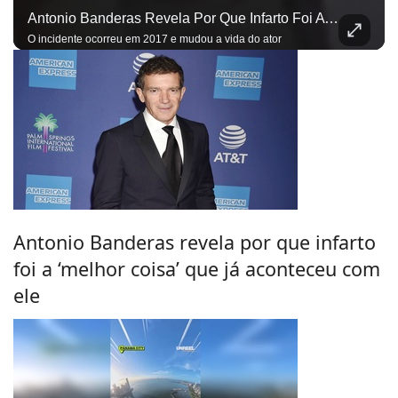
Antonio Banderas Revela Por Que Infarto Foi A ‘melhor Coisa’ Que Já Aconteceu Com Ele
O incidente ocorreu em 2017 e mudou a vida do ator
Antonio Banderas revela por que infarto
foi a ‘melhor coisa’ que já aconteceu com
ele