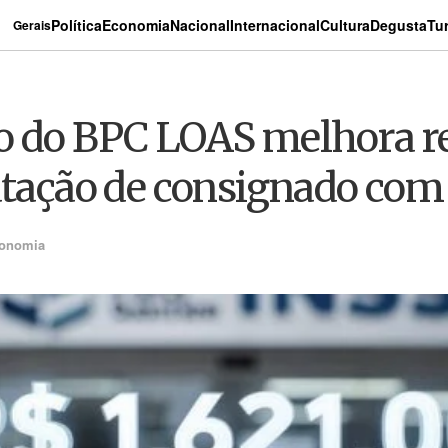
Política
Economia
Nacional
Internacional
Cultura
Degusta
Tu
Gerais
co do BPC LOAS melhora r
ratação de consignado com
onomia