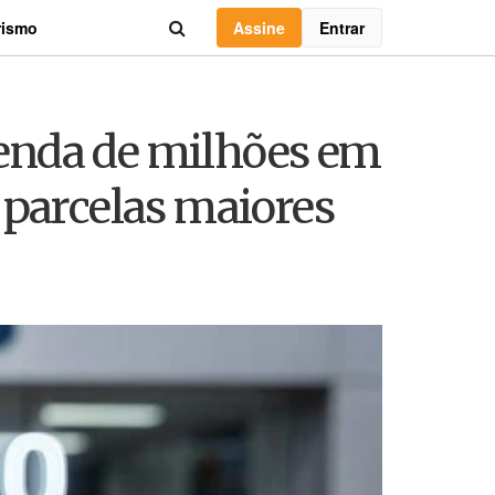
Assine
Entrar
rismo
enda de milhões em
 parcelas maiores