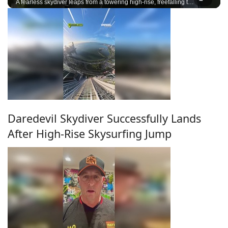
A fearless skydiver leaps from a towering high-rise, freefalling through the city skyline before deploying the parachute and landing with incredible precision.
Daredevil Skydiver Successfully Lands
After High-Rise Skysurfing Jump