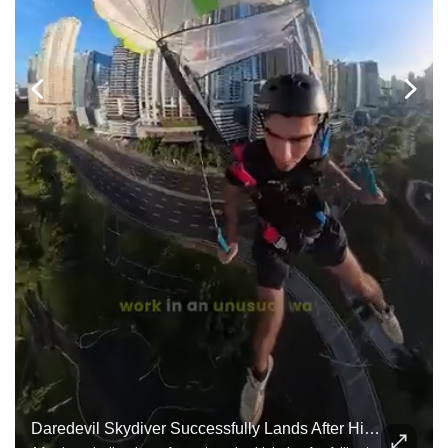
Daredevil Skydiver Successfully Lands After High-Rise Skysurfing Jump