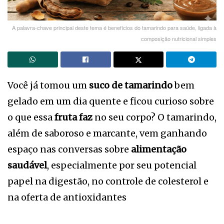
A palavra-chave principal deste tema é benefícios do tamarindo para saúde, ligada à
composição nutricional simples
Você já tomou um
suco de tamarindo
bem
gelado em um dia quente e ficou curioso sobre
o que essa
fruta faz
no seu corpo? O tamarindo,
além de saboroso e marcante, vem ganhando
espaço nas conversas sobre
alimentação
saudável
, especialmente por seu potencial
papel na digestão, no controle de colesterol e
na oferta de antioxidantes