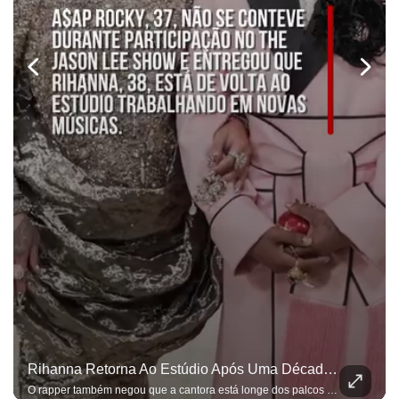
Rihanna Retorna Ao Estúdio Após Uma Década Desde O Lançamento De Seu Último Álbum, Revela A$AP Rocky
O rapper também negou que a cantora está longe dos palcos devido à maternidade