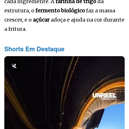
cada ingrediente. A
farinha de trigo
dá
estrutura, o
fermento biológico
faz a massa
crescer, e o
açúcar
adoça e ajuda na cor durante
a fritura.
Shorts Em Destaque