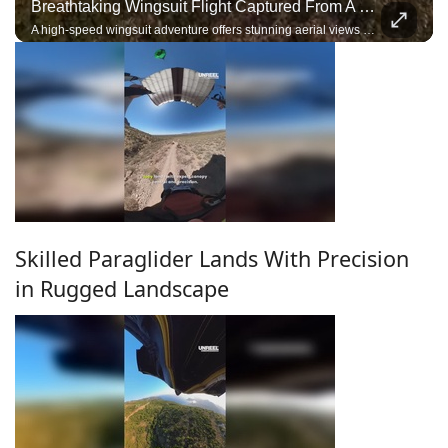
Breathtaking Wingsuit Flight Captured From A Stunning POV
A high-speed wingsuit adventure offers stunning aerial views of the surrounding landscape.
Skilled Paraglider Lands With Precision
in Rugged Landscape