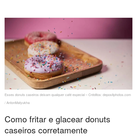
Esses donuts caseiros deixam qualquer café especial – Créditos: depositphotos.com
/ AntonMatyukha
Como fritar e glacear donuts
caseiros corretamente