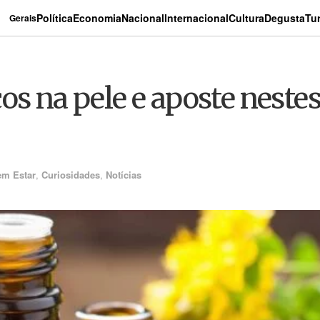
Política
Economia
Nacional
Internacional
Cultura
Degusta
Tu
Gerais
os na pele e aposte nestes
em Estar
,
Curiosidades
,
Notícias