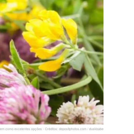
gem como excelentes opções - Créditos: depositphotos.com / duskbabe