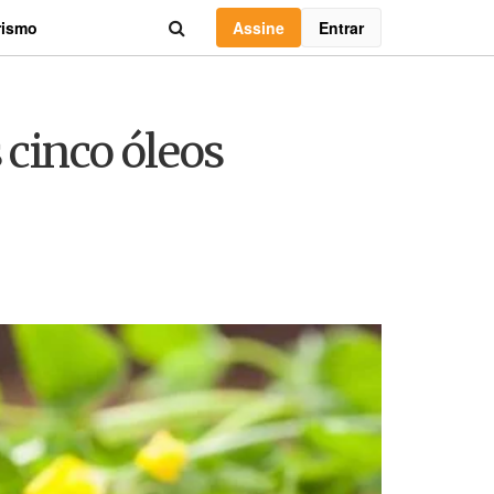
Assine
Entrar
rismo
 cinco óleos