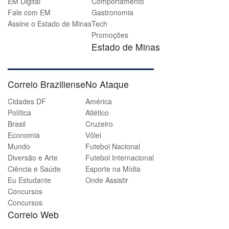
EM Digital
Comportamento
Fale com EM
Gastronomia
Assine o Estado de Minas
Tech
Promoções
Estado de Minas
Correio Braziliense
No Ataque
Cidades DF
América
Política
Atlético
Brasil
Cruzeiro
Economia
Vôlei
Mundo
Futebol Nacional
Diversão e Arte
Futebol Internacional
Ciência e Saúde
Esporte na Mídia
Eu Estudante
Onde Assistir
Concursos
Concursos
Correio Web