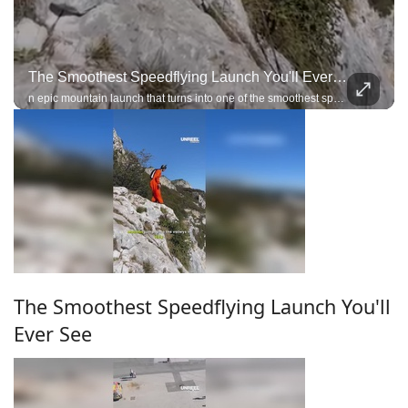
The Smoothest Speedflying Launch You'll Ever See
n epic mountain launch that turns into one of the smoothest speedflying flights you'll see
The Smoothest Speedflying Launch You'll
Ever See