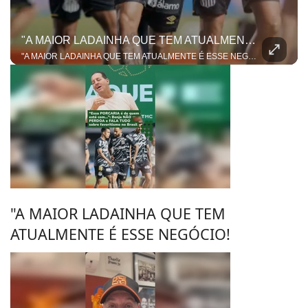
"A MAIOR LADAINHA QUE TEM ATUALMENTE É ESSE NEGÓCIO!
"A MAIOR LADAINHA QUE TEM ATUALMENTE É ESSE NEGÓCIO!" A resenha sobre o duelo entre Santos e Remo pegou fogo e colocou o Benja e o Dentinho em lados opostos da mesa! Tudo começou quando o ex-jogador mandou a real dizendo que o favoritismo e a tradição do Peixe vão pesar no jogo de volta da Copa do Brasil. Mas nosso apresentador não deixou passar batido e contestou. Para ele, esse papo de "peso de camisa" ficou no passado e não entra mais em campo no futebol moderno!
"A MAIOR LADAINHA QUE TEM
ATUALMENTE É ESSE NEGÓCIO!