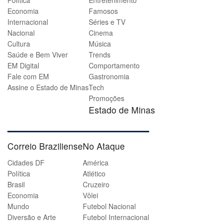
Política
Entretenimento
Economia
Famosos
Internacional
Séries e TV
Nacional
Cinema
Cultura
Música
Saúde e Bem Viver
Trends
EM Digital
Comportamento
Fale com EM
Gastronomia
Assine o Estado de Minas
Tech
Promoções
Estado de Minas
Correio Braziliense
No Ataque
Cidades DF
América
Política
Atlético
Brasil
Cruzeiro
Economia
Vôlei
Mundo
Futebol Nacional
Diversão e Arte
Futebol Internacional