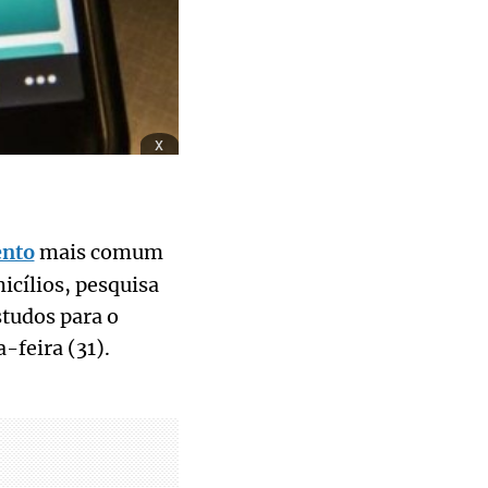
x
nto
mais comum
icílios, pesquisa
studos para o
-feira (31).