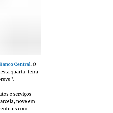
Banco Central
. O
esta quarta-feira
breve".
tos e serviços
parcela, nove em
centuais com