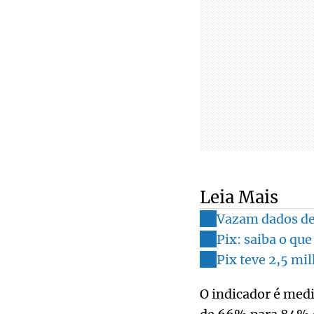
Leia Mais
Vazam dados de 
Pix: saiba o qu
Pix teve 2,5 mi
O indicador é medi