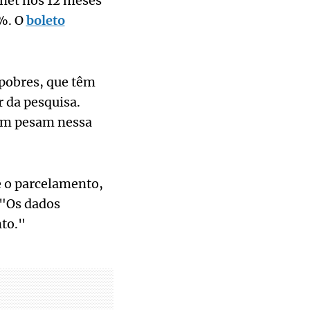
net nos 12 meses
7%. O
boleto
 pobres, que têm
 da pesquisa.
ém pesam nessa
 o parcelamento,
 "Os dados
to."