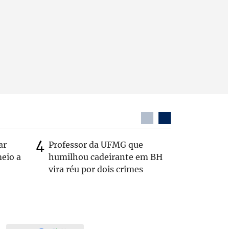
ar
Professor da UFMG que
Casal é 
eio a
humilhou cadeirante em BH
com o c
vira réu por dois crimes
em rodo