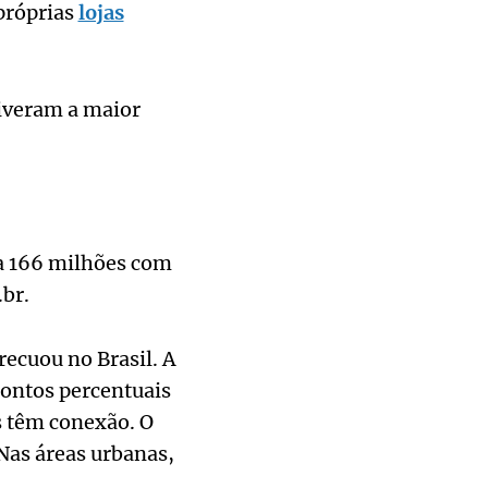
próprias
lojas
iveram a maior
 a 166 milhões com
.br.
recuou no Brasil. A
 pontos percentuais
s têm conexão. O
 Nas áreas urbanas,