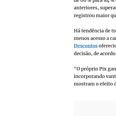
de 66% para 84% e
anteriores, super
registrou maior q
Há tendência de tr
menos acesso a car
Descontos
ofereci
decisão, de acordo
"O próprio Pix ga
incorporando vanta
mostram o efeito 