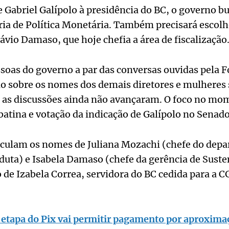
 Gabriel Galípolo à presidência do BC, o governo b
ia de Política Monetária. Também precisará escolh
távio Damaso, que hoje chefia a área de fiscalização
oas do governo a par das conversas ouvidas pela F
lo sobre os nomes dos demais diretores e mulheres 
 as discussões ainda não avançaram. O foco no mo
atina e votação da indicação de Galípolo no Senado
irculam os nomes de Juliana Mozachi (chefe do dep
uta) e Isabela Damaso (chefe da gerência de Suste
de Izabela Correa, servidora do BC cedida para a 
etapa do Pix vai permitir pagamento por aproxim