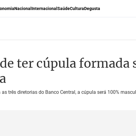
onomia
Nacional
Internacional
Saúde
Cultura
Degusta
de ter cúpula formada
a
 as três diretorias do Banco Central, a cúpula será 100% masc