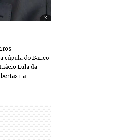
x
rros
a cúpula do Banco
Inácio Lula da
abertas na