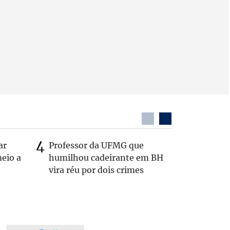
ar
Professor da UFMG que
Casal é 
eio a
humilhou cadeirante em BH
com o c
vira réu por dois crimes
em rodo