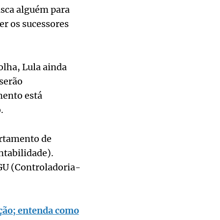
usca alguém para
er os sucessores
.
olha, Lula ainda
serão
mento está
.
artamento de
ntabilidade).
CGU (Controladoria-
ação; entenda como