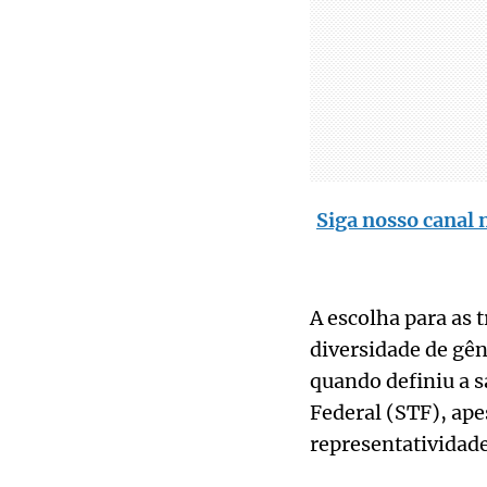
Siga nosso canal 
A escolha para as 
diversidade de gên
quando definiu a s
Federal (STF), ap
representatividad