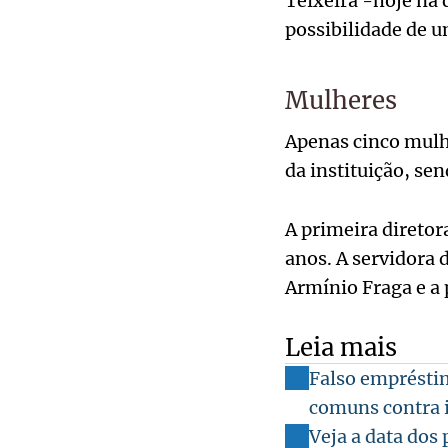
Teixeira -hoje na 
possibilidade de u
Mulheres
Apenas cinco mulh
da instituição, sen
A primeira diretor
anos. A servidora d
Armínio Fraga e a 
Leia mais
Falso empréstim
comuns contra 
Veja a data dos