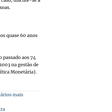
 caso, discute-se a
soas.
nos quase 60 anos
o passado aos 74
 2003 na gestão de
ítica Monetária).
cários mais
ira