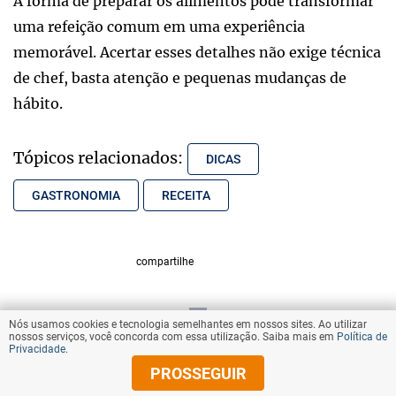
A forma de preparar os alimentos pode transformar
uma refeição comum em uma experiência
memorável. Acertar esses detalhes não exige técnica
de chef, basta atenção e pequenas mudanças de
hábito.
Tópicos relacionados:
DICAS
GASTRONOMIA
RECEITA
compartilhe
Nós usamos cookies e tecnologia semelhantes em nossos sites. Ao utilizar
VOLTAR AO TOPO
nossos serviços, você concorda com essa utilização. Saiba mais em
Política de
Privacidade
.
PROSSEGUIR
© Copyright 2025 Diários Associados
Todos os direitos reservados.