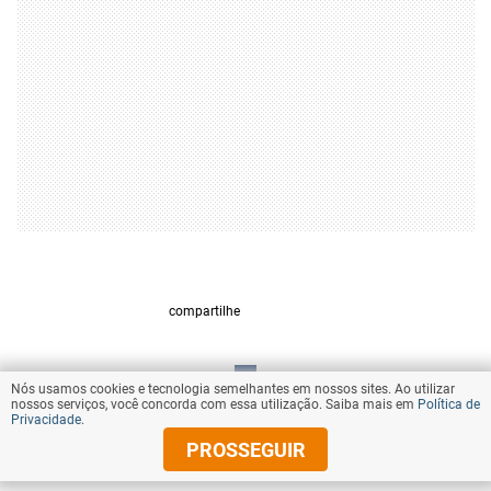
compartilhe
Nós usamos cookies e tecnologia semelhantes em nossos sites. Ao utilizar
VOLTAR AO TOPO
nossos serviços, você concorda com essa utilização. Saiba mais em
Política de
Privacidade
.
PROSSEGUIR
© Copyright 2025 Diários Associados
Todos os direitos reservados.