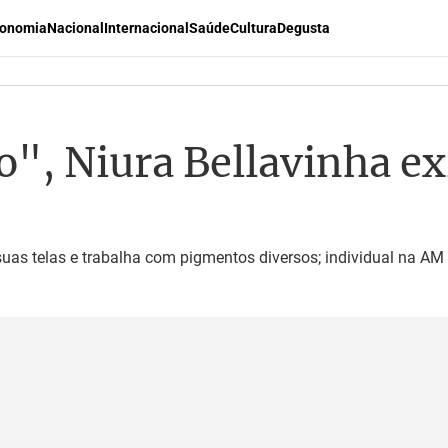
onomia
Nacional
Internacional
Saúde
Cultura
Degusta
", Niura Bellavinha ex
uas telas e trabalha com pigmentos diversos; individual na AM 