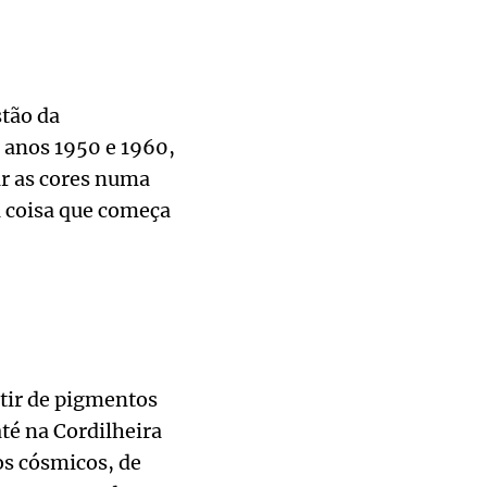
stão da
s anos 1950 e 1960,
ar as cores numa
a coisa que começa
rtir de pigmentos
até na Cordilheira
os cósmicos, de