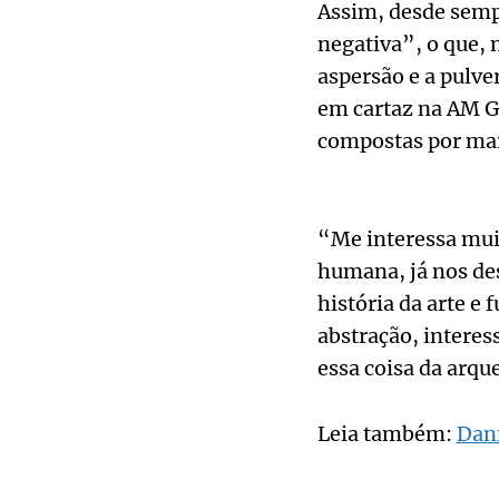
Assim, desde semp
negativa”, o que, 
aspersão e a pulver
em cartaz na AM Ga
compostas por mai
“Me interessa muit
humana, já nos de
história da arte e
abstração, intere
essa coisa da arque
Leia também:
Dani