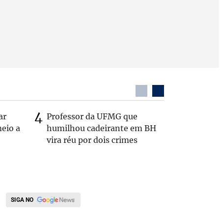
ar
Professor da UFMG que
Após anú
eio a
humilhou cadeirante em BH
Carlos B
vira réu por dois crimes
Zema: 'Q
SIGA NO