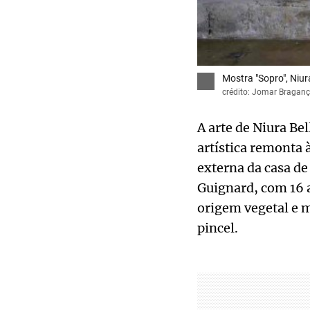
Mostra "Sopro", Niur
crédito: Jomar Bragan
A arte de Niura Be
artística remonta 
externa da casa de
Guignard, com 16 
origem vegetal e m
pincel.