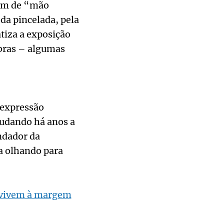
mam de “mão
 da pincelada, pela
atiza a exposição
obras – algumas
 expressão
udando há anos a
ndador da
a olhando para
e vivem à margem