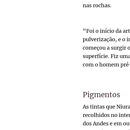
nas rochas.
“Foi o início da ar
pulverização, e o 
começou a surgir o
superfície. Fiz um
com o homem pré-h
Pigmentos
As tintas que Niur
recolhidos no inte
dos Andes e em out