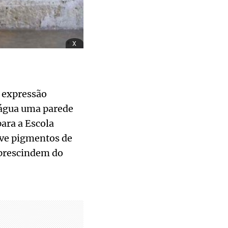
x
a expressão
 água uma parede
para a Escola
lve pigmentos de
 prescindem do