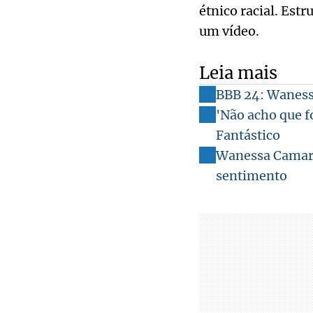
étnico racial. Es
um vídeo.
Leia mais
BBB 24: Wanessa
'Não acho que f
Fantástico
Wanessa Camarg
sentimento