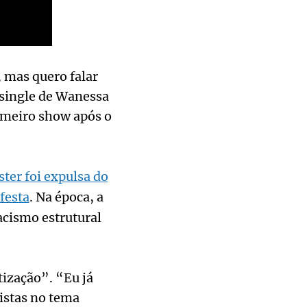
, mas quero falar
 single de Wanessa
imeiro show após o
ster foi expulsa do
festa
. Na época, a
acismo estrutural
ização”. “Eu já
istas no tema