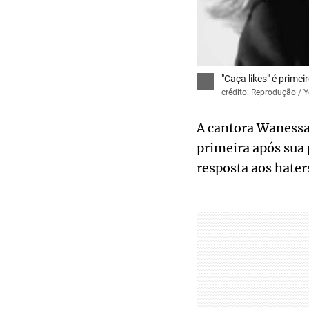
"Caça likes" é prim
crédito: Reprodução / 
A cantora Wanessa 
primeira após sua 
resposta aos haters