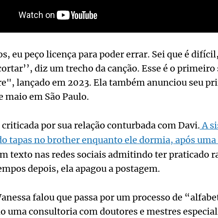
, eu peço licença para poder errar. Sei que é difícil
tar’’, diz um trecho da canção. Esse é o primeiro
re", lançado em 2023. Ela também anunciou seu pr
 de maio em São Paulo.
criticada por sua relação conturbada com Davi.
A si
ado tapas no brother enquanto ele dormia, após uma 
m texto nas redes sociais admitindo ter praticado r
Tempos depois, ela apagou a postagem.
anessa falou que passa por um processo de “alfabet
do uma consultoria com doutores e mestres especial