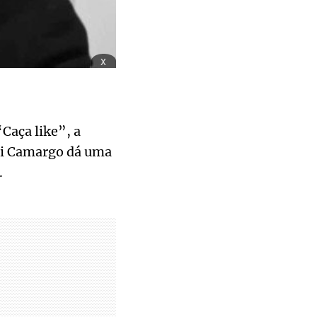
x
Caça like”, a
 di Camargo dá uma
.