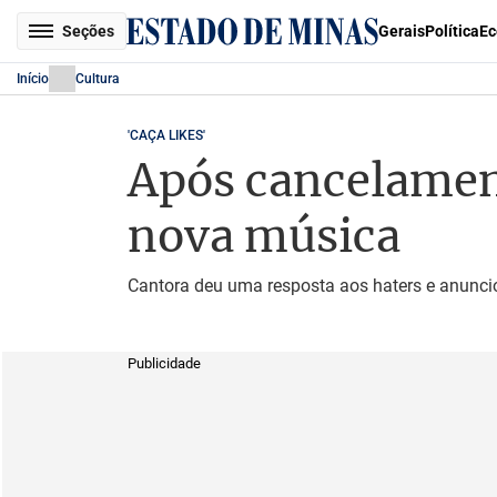
Seções
Gerais
Política
Ec
Início
Cultura
'CAÇA LIKES'
Após cancelamen
nova música
Cantora deu uma resposta aos haters e anunci
Publicidade