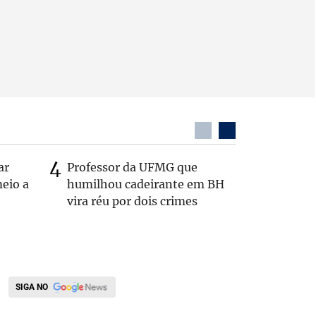
ar
Professor da UFMG que
Após anú
eio a
humilhou cadeirante em BH
Carlos B
vira réu por dois crimes
Zema: 'Q
SIGA NO