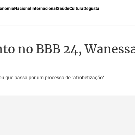
onomia
Nacional
Internacional
Saúde
Cultura
Degusta
to no BBB 24, Waness
ou que passa por um processo de "afrobetização"