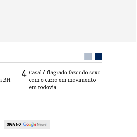
Casal é flagrado fazendo sexo
Zema sug
m BH
com o carro em movimento
substitui
em rodovia
SIGA NO