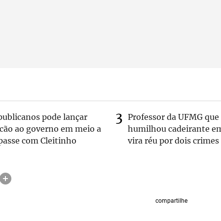
publicanos pode lançar
Professor da UFMG que
lcão ao governo em meio a
humilhou cadeirante e
passe com Cleitinho
vira réu por dois crimes
compartilhe