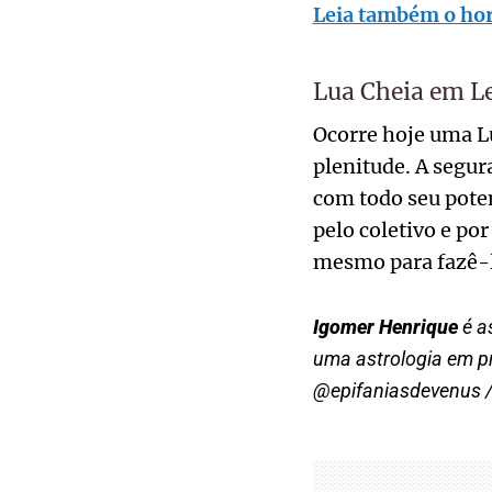
Leia também o hor
Lua Cheia em L
Ocorre hoje uma Lu
plenitude. A segu
com todo seu poten
pelo coletivo e por
mesmo para fazê-
Igomer Henrique
é a
uma astrologia em p
@epifaniasdevenus 