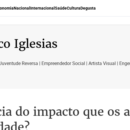
onomia
Nacional
Internacional
Saúde
Cultura
Degusta
co Iglesias
uventude Reversa | Empreendedor Social | Artista Visual | Eng
ia do impacto que os 
dade?