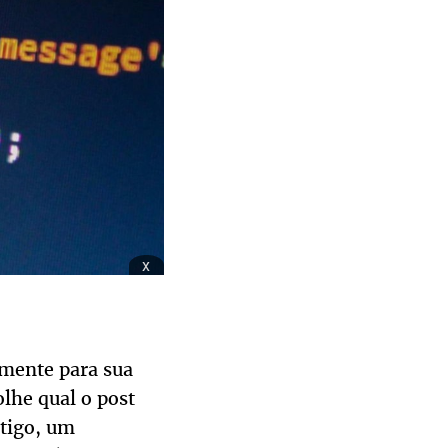
x
amente para sua
olhe qual o post
rtigo, um