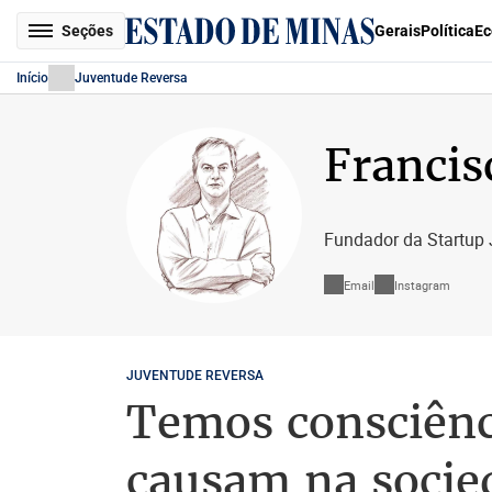
Seções
Gerais
Política
Ec
Início
Juventude Reversa
Francis
Fundador da Startup J
Email
Instagram
JUVENTUDE REVERSA
Temos consciênc
causam na socie