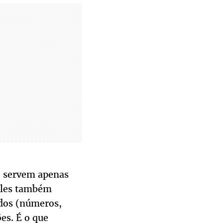
ão servem apenas
 Eles também
dos (números,
es. É o que