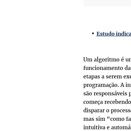
Estudo indica
Um algoritmo é um
funcionamento da 
etapas a serem ex
programação. A in
são responsáveis 
começa recebendo 
disparar o process
mas sim “como faz
intuitiva e autom