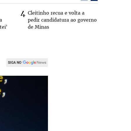
Cleitinho recua e volta a
Quem é 
a
pedir candidatura ao governo
que teve
tei'
de Minas
pelos E
SIGA NO