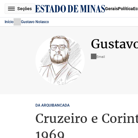
Seções
Gerais
Política
Ec
Início
Gustavo Nolasco
Gustavo
Email
DA ARQUIBANCADA
Cruzeiro e Corin
1969