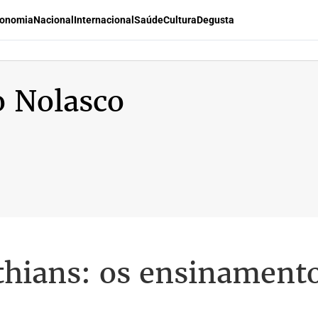
onomia
Nacional
Internacional
Saúde
Cultura
Degusta
 Nolasco
thians: os ensinamento