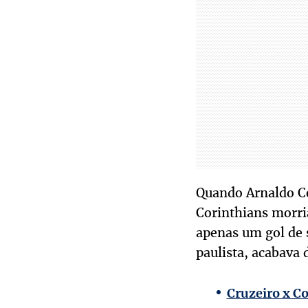
Quando Arnaldo Cés
Corinthians morri
apenas um gol de s
paulista, acabava 
Cruzeiro x Co