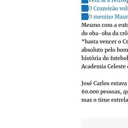
Vem aí a retros
O Cruzeirão vol
O menino Mauríc
Mesmo com a eufor
do oba-oba da crôn
“basta vencer o Cr
absoluto pelo bom 
história do futebo
Academia Celeste 
José Carlos estav
60.000 pessoas, qu
mas o time estrela