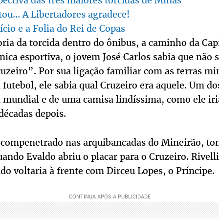
pectiva das três maiores torcidas de Minas
tou... A Libertadores agradece!
io e a Folia do Rei de Copas
ia da torcida dentro do ônibus, a caminho da Capit
ica esportiva, o jovem José Carlos sabia que não s
uzeiro”. Por sua ligação familiar com as terras mi
futebol, ele sabia qual Cruzeiro era aquele. Um d
l mundial e de uma camisa lindíssima, como ele iri
décadas depois.
a compenetrado nas arquibancadas do Mineirão, to
ando Evaldo abriu o placar para o Cruzeiro. Rivell
do voltaria à frente com Dirceu Lopes, o Príncipe.