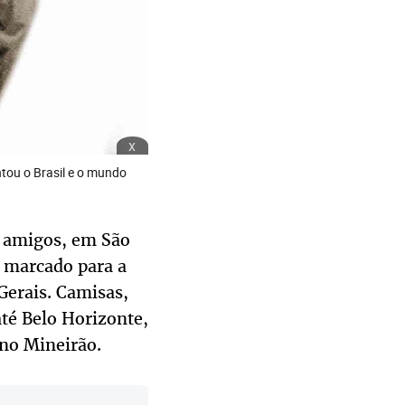
x
tou o Brasil e o mundo
e amigos, em São
o marcado para a
Gerais. Camisas,
até Belo Horizonte,
eno Mineirão.