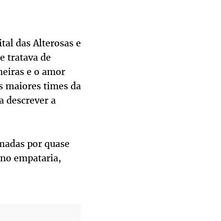
al das Alterosas e
e tratava de
neiras e o amor
os maiores times da
a descrever a
madas por quase
ino empataria,