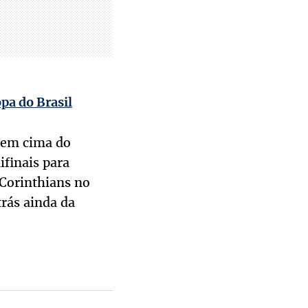
opa do Brasil
o em cima do
ifinais para
 Corinthians no
rás ainda da