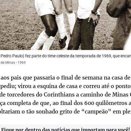
 Pedro Paulo) fez parte do time celeste da temporada de 1969, que encan
 de Minas - 1969
 aos pais que passaria o final de semana na casa d
ediu; virou a esquina de casa e correu até o pont
 de torcedores do Corinthians a caminho de Minas 
ça completa de que, ao final dos 600 quilômetros 
soltariam o tão sonhado grito de “campeão” em pl
Fique por dentro das notícias que importam para você!