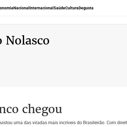
onomia
Nacional
Internacional
Saúde
Cultura
Degusta
 Nolasco
anco chegou
istou uma das viradas mais incríveis do Brasileirão. Com direit