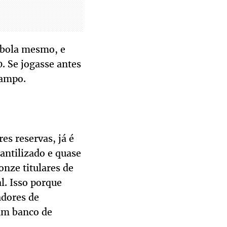
e bola mesmo, e
0. Se jogasse antes
campo.
s reservas, já é
antilizado e quase
nze titulares de
l. Isso porque
adores de
 um banco de