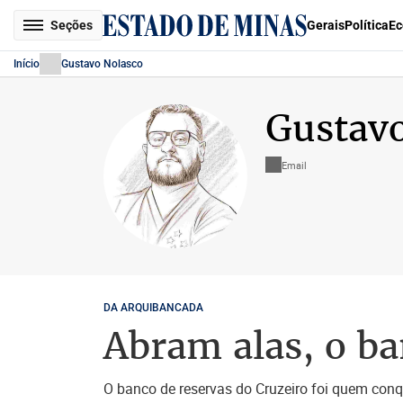
Seções
Gerais
Política
Ec
Início
Gustavo Nolasco
Gustavo
Email
DA ARQUIBANCADA
Abram alas, o b
O banco de reservas do Cruzeiro foi quem conqu