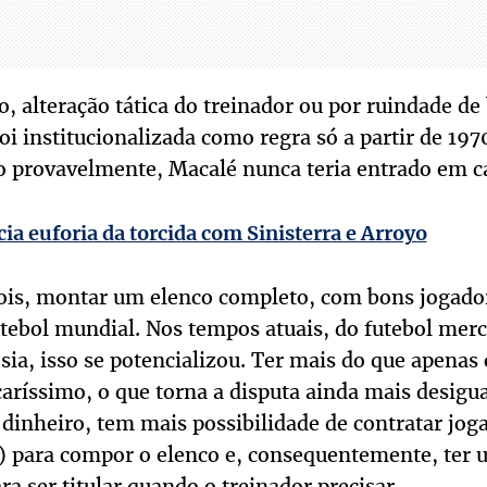
o, alteração tática do treinador ou por ruindade d
foi institucionalizada como regra só a partir de 197
o provavelmente, Macalé nunca teria entrado em 
ia euforia da torcida com Sinisterra e Arroyo
ois, montar um elenco completo, com bons jogadore
tebol mundial. Nos tempos atuais, do futebol merc
a, isso se potencializou. Ter mais do que apenas o
caríssimo, o que torna a disputa ainda mais desigua
dinheiro, tem mais possibilidade de contratar jog
s) para compor o elenco e, consequentemente, ter
ra ser titular quando o treinador precisar.