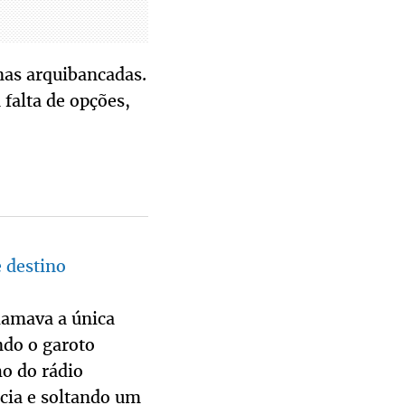
nas arquibancadas.
falta de opções,
e destino
hamava a única
do o garoto
ho do rádio
cia e soltando um