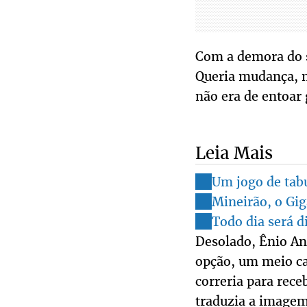
Com a demora do s
Queria mudança, m
não era de entoar 
Leia Mais
Um jogo de tabu
Mineirão, o Gig
Todo dia será d
Desolado, Ênio An
opção, um meio c
correria para rece
traduzia a imagem