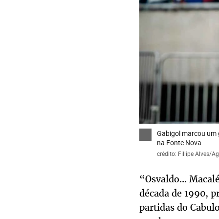
Gabigol marcou um g
na Fonte Nova
crédito: Fillipe Alves/
“Osvaldo... Macalé
década de 1990, p
partidas do Cabul