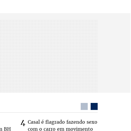
Casal é flagrado fazendo sexo
Zema sug
em BH
com o carro em movimento
substitui