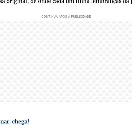
casa original, de onde cada um tinha lembranças da 
ar: chega!