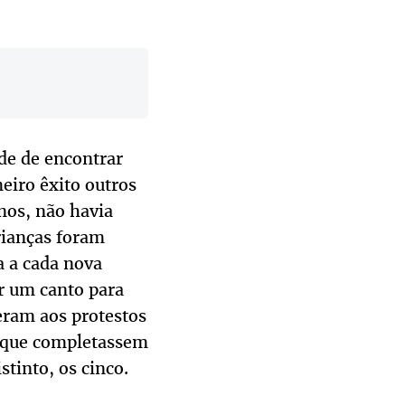
ade de encontrar
eiro êxito outros
nos, não havia
rianças foram
a a cada nova
r um canto para
eram aos protestos
 que completassem
stinto, os cinco.