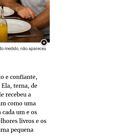
×
do medido, não apareceu
o e confiante,
Ela, terna, de
le recebeu a
iram como uma
 cada um e os
hores livros e os
 uma pequena