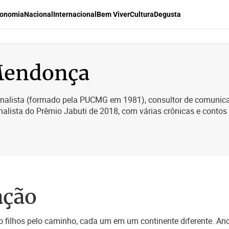
onomia
Nacional
Internacional
Bem Viver
Cultura
Degusta
Mendonça
alista (formado pela PUCMG em 1981), consultor de comunicação
nalista do Prêmio Jabuti de 2018, com várias crônicas e contos 
ação
 filhos pelo caminho, cada um em um continente diferente. Anos