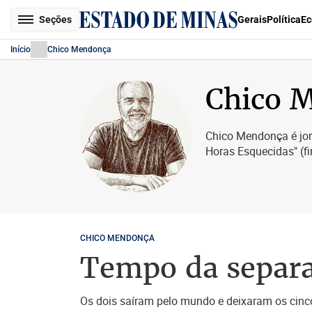
Seções
Gerais
Política
Ec
Início
Chico Mendonça
Chico 
Chico Mendonça é jorn
Horas Esquecidas" (fi
CHICO MENDONÇA
Tempo da separ
Os dois saíram pelo mundo e deixaram os cinco