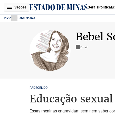
Seções
Gerais
Política
Ec
Início
Bebel Soares
Bebel S
Email
PADECENDO
Educação sexual 
Essas meninas engravidam sem nem saber como 