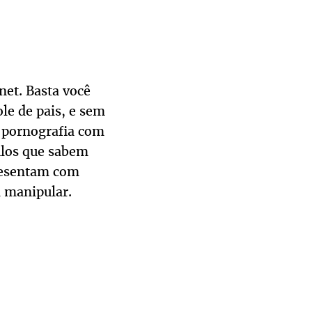
net. Basta você
le de pais, e sem
r pornografia com
ilos que sabem
presentam com
m manipular.