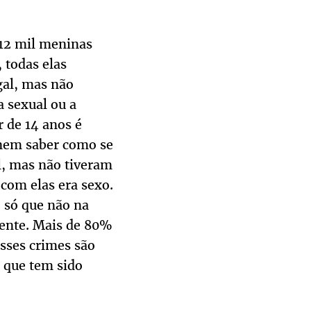
 12 mil meninas
 todas elas
egal, mas não
a sexual ou a
r de 14 anos é
 nem saber como se
l, mas não tiveram
com elas era sexo.
 só que não na
ente. Mais de 80%
sses crimes são
l que tem sido