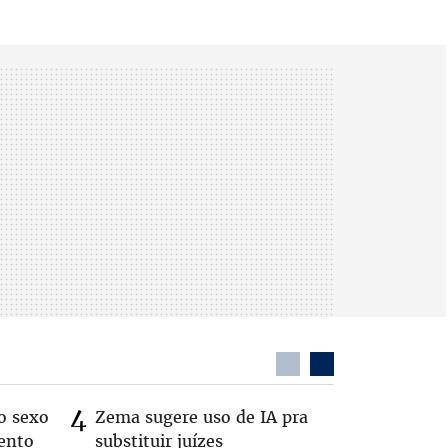
o sexo
Zema sugere uso de IA pra
Patrimô
ento
substituir juízes
R$ 49 mi