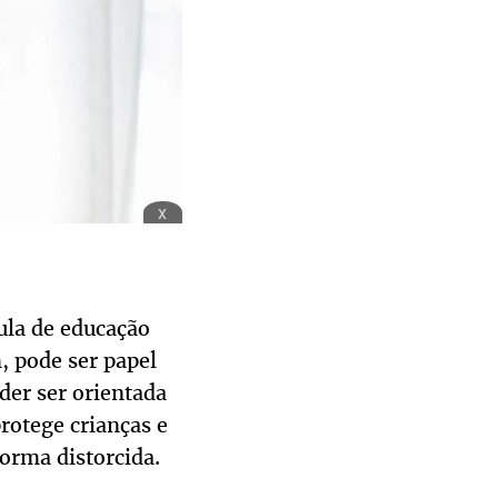
x
ula de educação
, pode ser papel
uder ser orientada
rotege crianças e
orma distorcida.