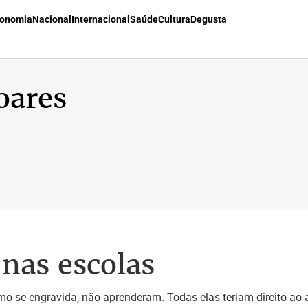
onomia
Nacional
Internacional
Saúde
Cultura
Degusta
oares
nas escolas
se engravida, não aprenderam. Todas elas teriam direito ao a