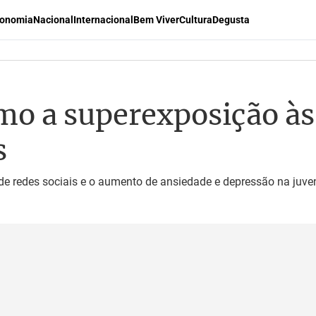
onomia
Nacional
Internacional
Bem Viver
Cultura
Degusta
mo a superexposição às 
s
o de redes sociais e o aumento de ansiedade e depressão na juv