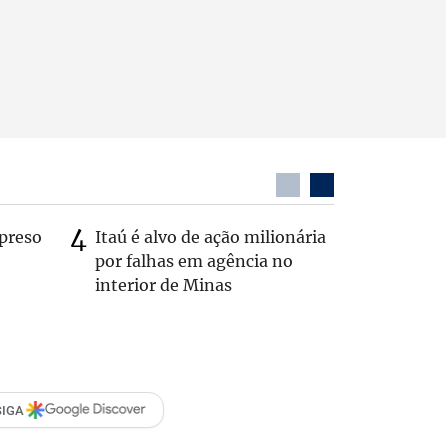
preso
Itaú é alvo de ação milionária
Profess
por falhas em agência no
humilho
interior de Minas
vira réu 
SIGA