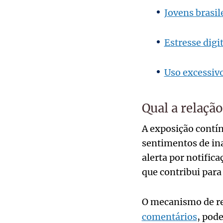
Jovens brasil
Estresse digi
Uso excessiv
Qual a relação
A exposição contín
sentimentos de in
alerta por notific
que contribui para
O mecanismo de r
comentários
, pode