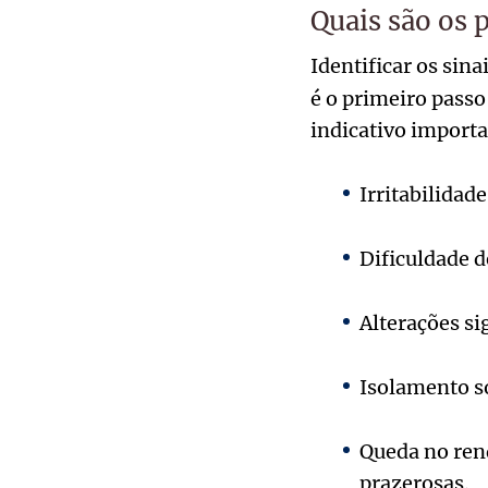
Quais são os p
Identificar os sin
é o primeiro pass
indicativo importa
Irritabilidad
Dificuldade d
Alterações si
Isolamento so
Queda no rend
prazerosas.