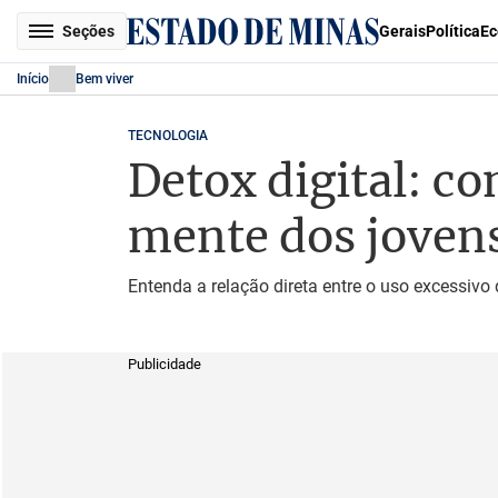
Seções
Gerais
Política
Ec
Início
Bem viver
TECNOLOGIA
Detox digital: co
mente dos joven
Entenda a relação direta entre o uso excessiv
Publicidade