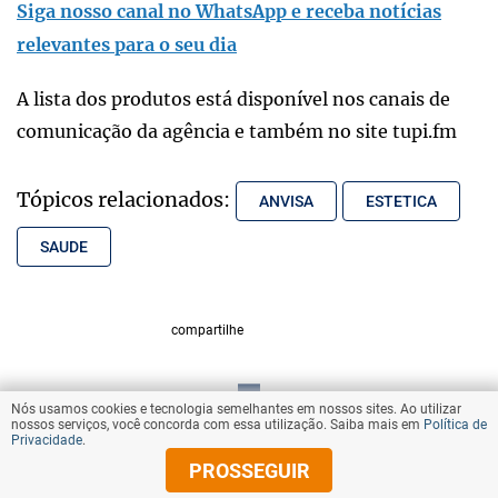
Siga nosso canal no WhatsApp e receba notícias
relevantes para o seu dia
A lista dos produtos está disponível nos canais de
comunicação da agência e também no site tupi.fm
Tópicos relacionados:
ANVISA
ESTETICA
SAUDE
compartilhe
Nós usamos cookies e tecnologia semelhantes em nossos sites. Ao utilizar
VOLTAR AO TOPO
nossos serviços, você concorda com essa utilização. Saiba mais em
Política de
Privacidade
.
PROSSEGUIR
© Copyright 2026 Diários Associados
Todos os direitos reservados.