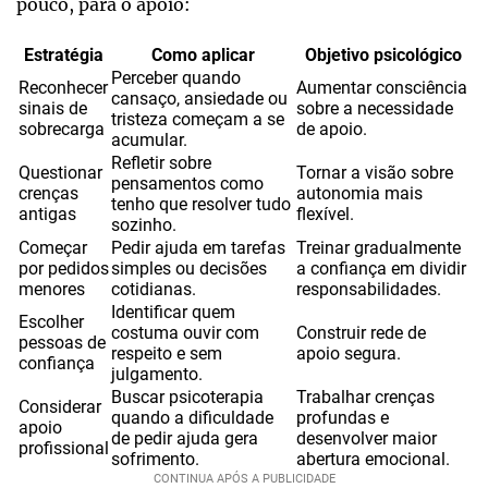
pouco, para o apoio:
Estratégia
Como aplicar
Objetivo psicológico
Perceber quando
Reconhecer
Aumentar consciência
cansaço, ansiedade ou
sinais de
sobre a necessidade
tristeza começam a se
sobrecarga
de apoio.
acumular.
Refletir sobre
Questionar
Tornar a visão sobre
pensamentos como
crenças
autonomia mais
tenho que resolver tudo
antigas
flexível.
sozinho.
Começar
Pedir ajuda em tarefas
Treinar gradualmente
por pedidos
simples ou decisões
a confiança em dividir
menores
cotidianas.
responsabilidades.
Identificar quem
Escolher
costuma ouvir com
Construir rede de
pessoas de
respeito e sem
apoio segura.
confiança
julgamento.
Buscar psicoterapia
Trabalhar crenças
Considerar
quando a dificuldade
profundas e
apoio
de pedir ajuda gera
desenvolver maior
profissional
sofrimento.
abertura emocional.