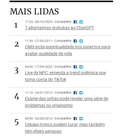
MAIS LIDAS
1
17:23 - 08/10/2023 - Compartilhe
7 alternativas gratuitas ao ChatGPT
2
11:39 - 27/03/2011 - Compartilhe
OMS inclui espiritualidade nos aspectos para
avaliar qualidade de vida
3
04:00 - 17/09/2023 - Compartilhe
Live de NPC: entenda a trend polêmica que
toma conta do TikTok
4
11:16 - 25/01/2012 - Compartilhe
Exame das unhas pode revelar uma série de
problemas no organismo
5
08:56 - 02/08/2012 - Compartilhe
Células-tronco podem curar, mas também
têm efeito perigoso