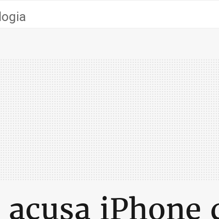
logia
 acusa iPhone