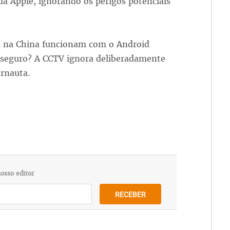
da Apple, ignorando os perigos potenciais
s na China funcionam com o Android
s seguro? A CCTV ignora deliberadamente
rnauta.
osso editor
RECEBER