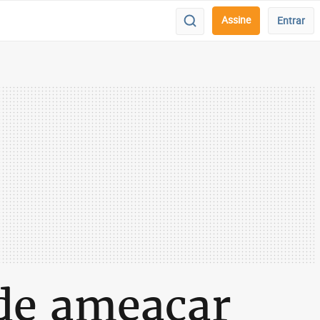
Assine
Entrar
 de ameaçar