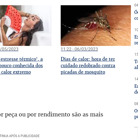
04
Ó
c
10
E
r
3/05/2023
11:22 - 06/03/2023
15
D
estresse térmico', a
ias de calor: hora de ter
T
pouco conhecida dos
cuidado redobrado contra
a
o calor extremo
picadas de mosquito
14
E
d
08
O
r peça ou por rendimento são as mais
p