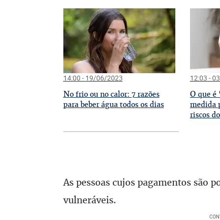
14:00 - 19/06/2023
12:03 - 0
N
O
o frio ou no calor: 7 razões
que é '
para beber água todos os dias
medida 
riscos d
As pessoas cujos pagamentos são po
vulneráveis.