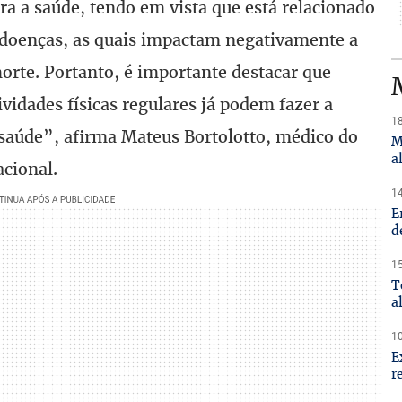
ra a saúde, tendo em vista que está relacionado
 doenças, as quais impactam negativamente a
orte. Portanto, é importante destacar que
idades físicas regulares já podem fazer a
18
a saúde”, afirma Mateus Bortolotto, médico do
M
a
acional.
14
E
d
15
T
a
10
E
r