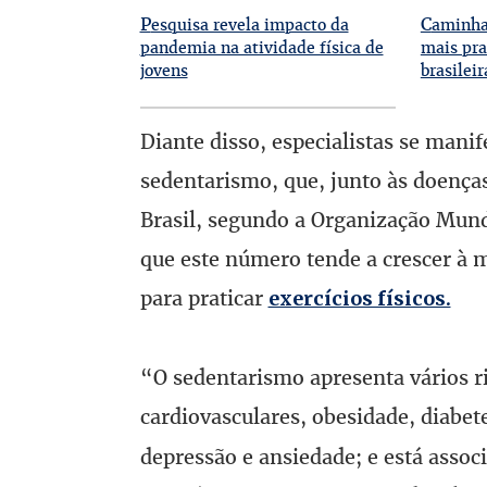
P
C
esquisa revela impacto da
aminhad
pandemia na atividade física de
mais pra
jovens
brasileir
Diante disso, especialistas se man
sedentarismo, que, junto às doença
Brasil, segundo a Organização Mund
que este número tende a crescer à 
para praticar
exercícios físicos.
“O sedentarismo apresenta vários r
cardiovasculares, obesidade, diabete
depressão e ansiedade; e está assoc