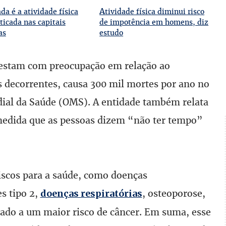
A
a é a atividade física
tividade física diminui risco
ticada nas capitais
de impotência em homens, diz
as
estudo
ifestam com preocupação em relação ao
s decorrentes, causa 300 mil mortes por ano no
ial da Saúde (OMS). A entidade também relata
medida que as pessoas dizem “não ter tempo”
iscos para a saúde, como doenças
s tipo 2,
, osteoporose,
doenças respiratórias
iado a um maior risco de câncer. Em suma, esse