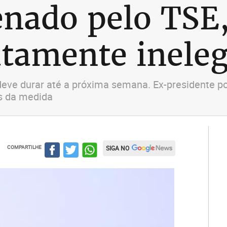
nado pelo TSE
atamente ineleg
ve durar até a próxima semana. Ex-presidente pod
s da medida
COMPARTILHE
SIGA NO