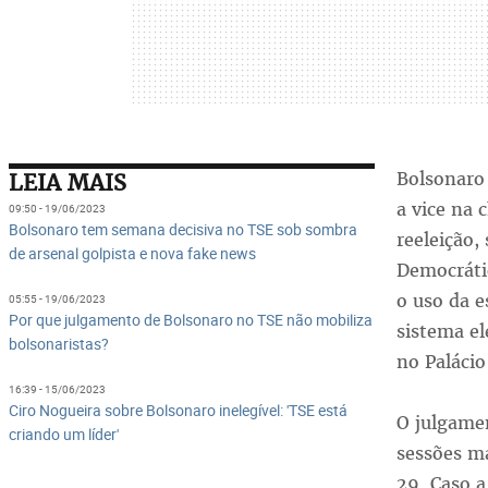
Bolsonaro 
LEIA MAIS
a vice na 
09:50 - 19/06/2023
Bolsonaro tem semana decisiva no TSE sob sombra
reeleição,
de arsenal golpista e nova fake news
Democráti
o uso da e
05:55 - 19/06/2023
Por que julgamento de Bolsonaro no TSE não mobiliza
sistema e
bolsonaristas?
no Palácio
16:39 - 15/06/2023
Ciro Nogueira sobre Bolsonaro inelegível: 'TSE está
O julgame
criando um líder'
sessões m
29. Caso a