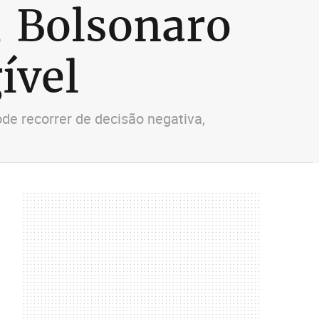
, Bolsonaro
ível
e recorrer de decisão negativa,