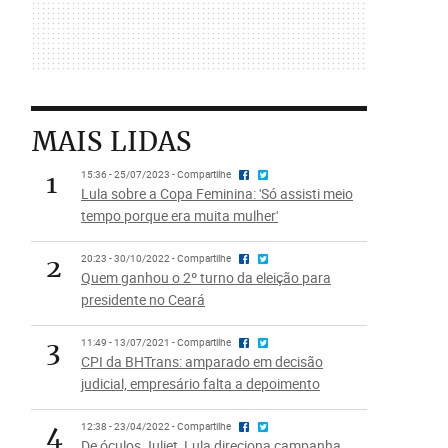
MAIS LIDAS
1
15:36 - 25/07/2023 - Compartilhe
Lula sobre a Copa Feminina: 'Só assisti meio
tempo porque era muita mulher'
2
20:23 - 30/10/2022 - Compartilhe
Quem ganhou o 2º turno da eleição para
presidente no Ceará
3
11:49 - 13/07/2021 - Compartilhe
CPI da BHTrans: amparado em decisão
judicial, empresário falta a depoimento
4
12:38 - 23/04/2022 - Compartilhe
De óculos Juliet, Lula direciona campanha