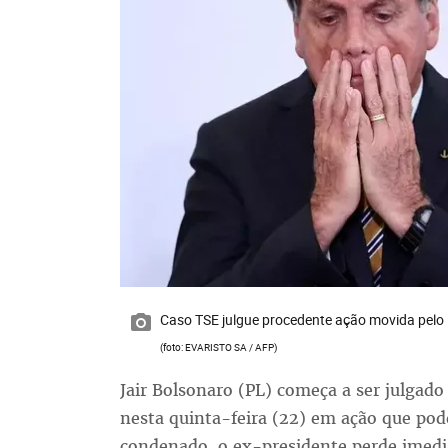
Caso TSE julgue procedente ação movida pelo P
(foto: EVARISTO SA / AFP)
Jair Bolsonaro (PL) começa a ser julgado 
nesta quinta-feira (22) em ação que pode
condenado, o ex-presidente perde imedia