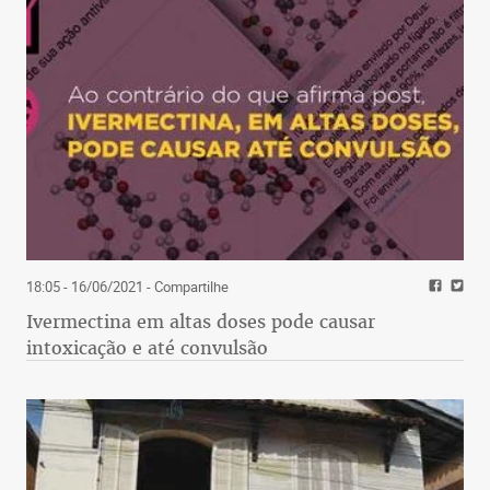
18:05 - 16/06/2021
- Compartilhe
Ivermectina em altas doses pode causar
intoxicação e até convulsão