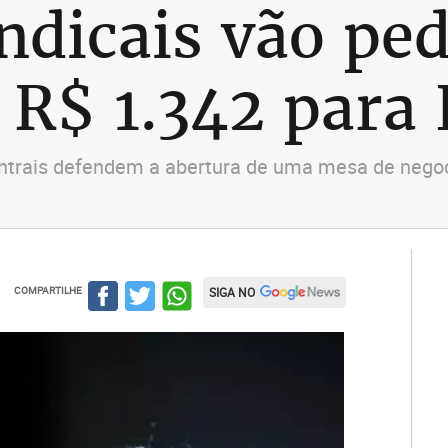
ndicais vão ped
R$ 1.342 para 
ntrais defendem a abertura de uma mesa de negoc
COMPARTILHE
SIGA NO