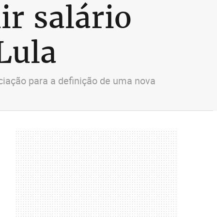
ir salário
Lula
iação para a definição de uma nova