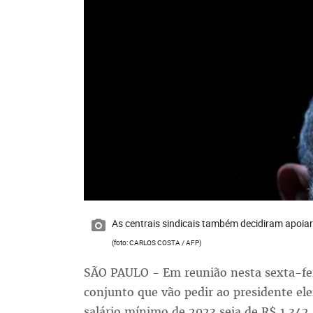
As centrais sindicais também decidiram apoia
(foto: CARLOS COSTA / AFP)
SÃO PAULO - Em reunião nesta sexta-feir
conjunto que vão pedir ao presidente elei
salário mínimo de 2023 seja de R$ 1.342.