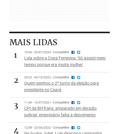
MAIS LIDAS
1
15:36 - 25/07/2023 - Compartilhe
Lula sobre a Copa Feminina: 'Só assisti meio
tempo porque era muita mulher'
2
20:23 - 30/10/2022 - Compartilhe
Quem ganhou o 2º turno da eleição para
presidente no Ceará
3
11:49 - 13/07/2021 - Compartilhe
CPI da BHTrans: amparado em decisão
judicial, empresário falta a depoimento
4
12:38 - 23/04/2022 - Compartilhe
De óculos Juliet, Lula direciona campanha