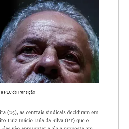
r a PEC de Transição
a (25), as centrais sindicais decidiram em
to Luiz Inácio Lula da Silva (PT) que o
 Elas vão apresentar a ele a proposta em