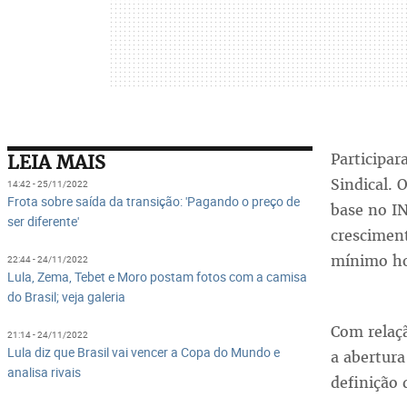
Participa
LEIA MAIS
Sindical. 
14:42 - 25/11/2022
Frota sobre saída da transição: 'Pagando o preço de
base no IN
ser diferente'
cresciment
mínimo hoj
22:44 - 24/11/2022
Lula, Zema, Tebet e Moro postam fotos com a camisa
do Brasil; veja galeria
Com relaç
21:14 - 24/11/2022
Lula diz que Brasil vai vencer a Copa do Mundo e
a abertur
analisa rivais
definição 