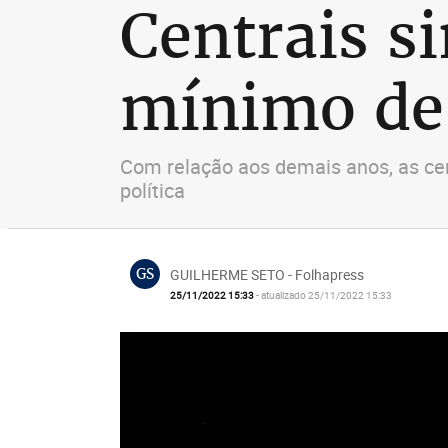
Centrais si
mínimo de 
Com relação aos demais anos, as ce
política
GS
GUILHERME SETO - Folhapress
25/11/2022 15:33
- atualizado 25/11/2022 15:33