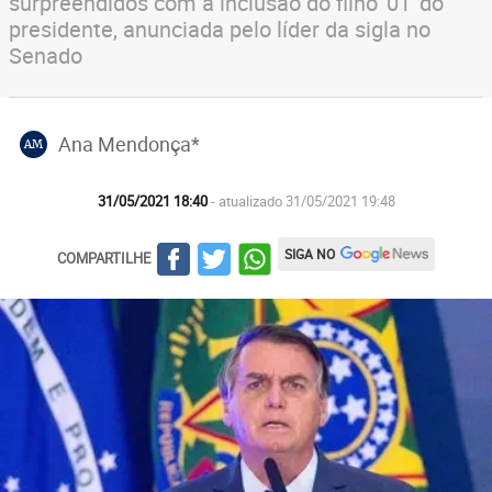
surpreendidos com a inclusão do filho '01' do
presidente, anunciada pelo líder da sigla no
Senado
Ana Mendonça*
AM
31/05/2021 18:40
- atualizado 31/05/2021 19:48
SIGA NO
COMPARTILHE