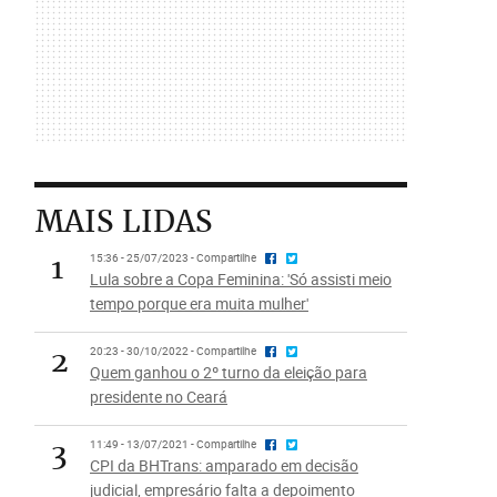
MAIS LIDAS
1
15:36 - 25/07/2023 - Compartilhe
Lula sobre a Copa Feminina: 'Só assisti meio
tempo porque era muita mulher'
2
20:23 - 30/10/2022 - Compartilhe
Quem ganhou o 2º turno da eleição para
presidente no Ceará
3
11:49 - 13/07/2021 - Compartilhe
CPI da BHTrans: amparado em decisão
judicial, empresário falta a depoimento