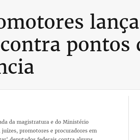
romotores lanç
contra pontos 
ncia
ada da magistratura e do Ministério
l juízes, promotores e procuradores em
zar' deputados federais contra alguns