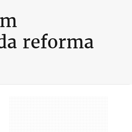
am
da reforma