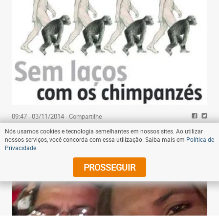
09:47 - 03/11/2014
- Compartilhe
Grupo de cientistas questiona a veracidade da
Nós usamos cookies e tecnologia semelhantes em nossos sites. Ao utilizar
nossos serviços, você concorda com essa utilização. Saiba mais em
Política de
evolução darwiniana
Privacidade
.
PROSSEGUIR