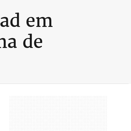
dad em
ma de