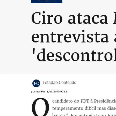
Ciro atac
entrevista
'descontro
Estadão Conteúdo
EC
postado em 18/09/2018 02:32
O
candidato do PDT à Presidênci
temperamento difícil mas diss
barata". Em entrevista ao
Jorn