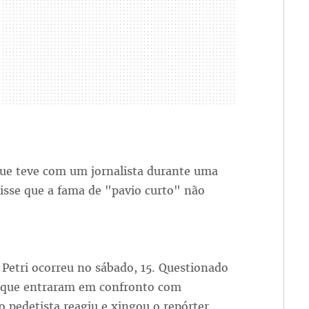
ue teve com um jornalista durante uma
disse que a fama de "pavio curto" não
z Petri ocorreu no sábado, 15. Questionado
ros que entraram em confronto com
o pedetista reagiu e xingou o repórter.