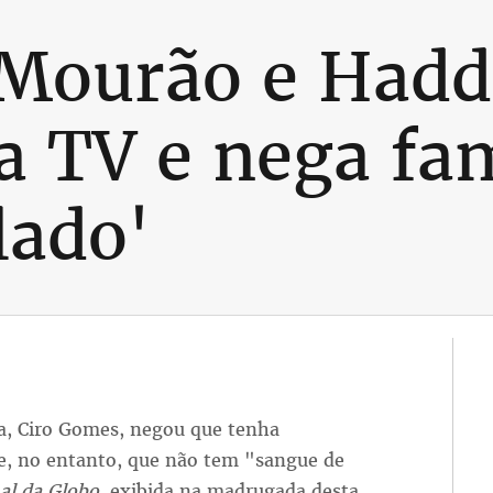
a Mourão e Had
 a TV e nega fa
lado'
a, Ciro Gomes, negou que tenha
e, no entanto, que não tem "sangue de
al da Globo
, exibida na madrugada desta