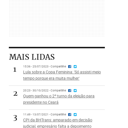
MAIS LIDAS
1
15:36 - 25/07/2023 - Compartilhe
Lula sobre a Copa Feminina: 'Só assisti meio
tempo porque era muita mulher'
2
20:23 - 30/10/2022 - Compartilhe
Quem ganhou o 2º turno da eleição para
presidente no Ceará
3
11:49 - 13/07/2021 - Compartilhe
CPI da BHTrans: amparado em decisão
judicial, empresário falta a depoimento