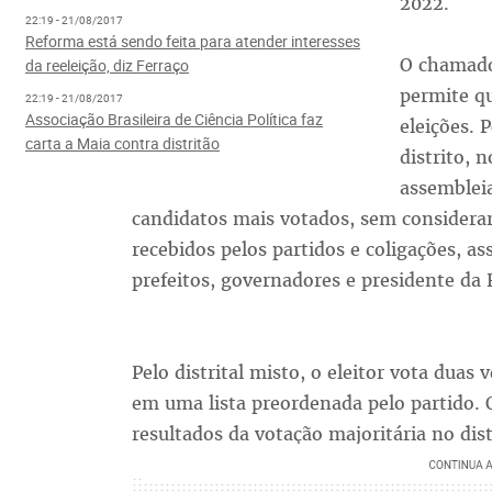
2022.
22:19 - 21/08/2017
Reforma está sendo feita para atender interesses
O chamado
da reeleição, diz Ferraço
permite q
22:19 - 21/08/2017
Associação Brasileira de Ciência Política faz
eleições. 
carta a Maia contra distritão
distrito, 
assembleia
candidatos mais votados, sem considerar
recebidos pelos partidos e coligações, a
prefeitos, governadores e presidente da 
Pelo distrital misto, o eleitor vota duas
em uma lista preordenada pelo partido. O
resultados da votação majoritária no dist