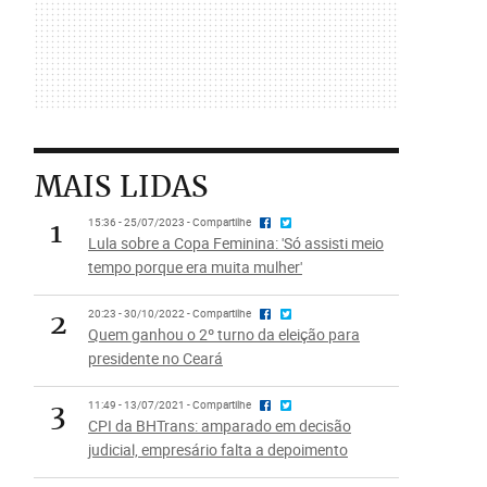
MAIS LIDAS
1
15:36 - 25/07/2023 - Compartilhe
Lula sobre a Copa Feminina: 'Só assisti meio
tempo porque era muita mulher'
2
20:23 - 30/10/2022 - Compartilhe
Quem ganhou o 2º turno da eleição para
presidente no Ceará
3
11:49 - 13/07/2021 - Compartilhe
CPI da BHTrans: amparado em decisão
judicial, empresário falta a depoimento