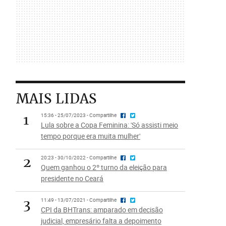
MAIS LIDAS
1
15:36 - 25/07/2023 - Compartilhe
Lula sobre a Copa Feminina: 'Só assisti meio
tempo porque era muita mulher'
2
20:23 - 30/10/2022 - Compartilhe
Quem ganhou o 2º turno da eleição para
presidente no Ceará
3
11:49 - 13/07/2021 - Compartilhe
CPI da BHTrans: amparado em decisão
judicial, empresário falta a depoimento