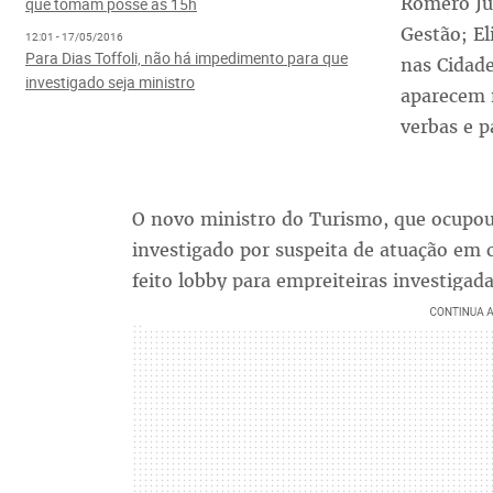
Romero Ju
que tomam posse às 15h
Gestão; El
12:01 - 17/05/2016
Para Dias Toffoli, não há impedimento para que
nas Cidad
investigado seja ministro
aparecem 
verbas e 
O novo ministro do Turismo, que ocupo
investigado por suspeita de atuação em 
feito lobby para empreiteiras investigada