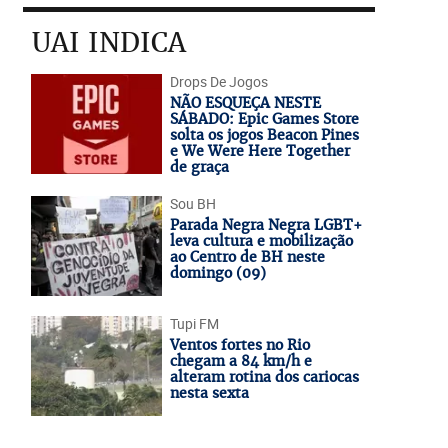
UAI INDICA
Drops De Jogos
NÃO ESQUEÇA NESTE
SÁBADO: Epic Games Store
solta os jogos Beacon Pines
e We Were Here Together
de graça
Sou BH
Parada Negra Negra LGBT+
leva cultura e mobilização
ao Centro de BH neste
domingo (09)
Tupi FM
Ventos fortes no Rio
chegam a 84 km/h e
alteram rotina dos cariocas
nesta sexta