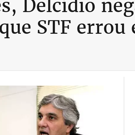
es, Delcídio ne
 que STF errou