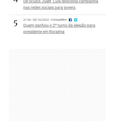
De óculos Juliet, Lula direciona campanha
nas redes sociais para jovens
5
21:34 - 30/10/2022 - Compartilhe
Quem ganhou o 2º turno da eleição para
presidente em Roraima