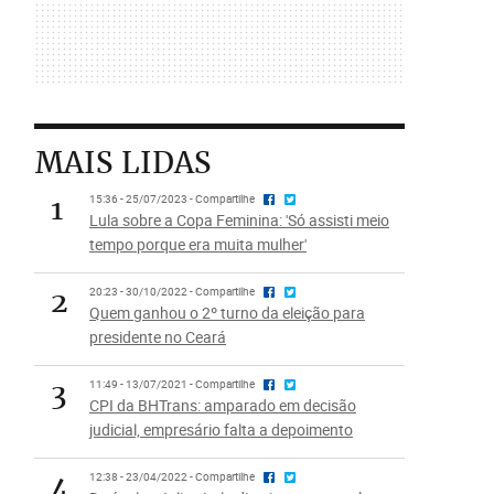
MAIS LIDAS
1
15:36 - 25/07/2023 - Compartilhe
Lula sobre a Copa Feminina: 'Só assisti meio
tempo porque era muita mulher'
2
20:23 - 30/10/2022 - Compartilhe
Quem ganhou o 2º turno da eleição para
presidente no Ceará
3
11:49 - 13/07/2021 - Compartilhe
CPI da BHTrans: amparado em decisão
judicial, empresário falta a depoimento
4
12:38 - 23/04/2022 - Compartilhe