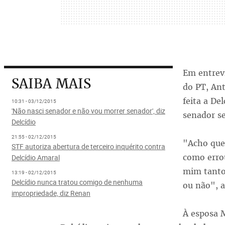
Em entrevi
SAIBA MAIS
do PT, Ant
feita a De
10:31 - 03/12/2015
'Não nasci senador e não vou morrer senador', diz
senador s
Delcídio
21:55 - 02/12/2015
"Acho que 
STF autoriza abertura de terceiro inquérito contra
como erro
Delcídio Amaral
mim tanto 
13:19 - 02/12/2015
Delcídio nunca tratou comigo de nenhuma
ou não", a
impropriedade, diz Renan
À esposa M