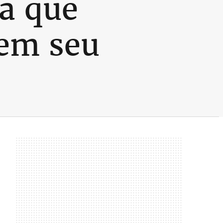
ga que
 em seu